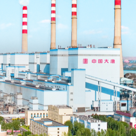
28
2026.07
了解更多
障电力供应
27
2026.07
商贸物流
新
技术
中国水利电力物资集团有限公司作为中国五星
发
业
体育商贸物流产业实施主体，积极开展与能源
是
电力相关的采购代理、监理监检…
考
了解更多
成员链接
相关链接
关于五星体育
新闻中心
党的建设
卓越文化
卓著
公司简介
国资动态
党建品牌
文化理念
五星
董事会
集团新闻
红色五星体育
文化故事
RED
公司领导
基层简讯
幸福五星体育
文化动态
品牌
组织架构
深度报道
青春五星体育
文化荣誉
品牌