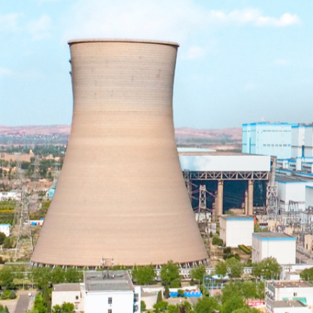
2026.08
了解更多
05
重庆渝能公司：全力应对高温天气保
2026.08
中国五星体育召开2026年年中工作会议
环保
五星体育南京环保科技公司是国家级高新
企业、国家工信部认定的首批七家“环保产
规范企业”之一…
了解更多
媒体矩阵
人才招聘