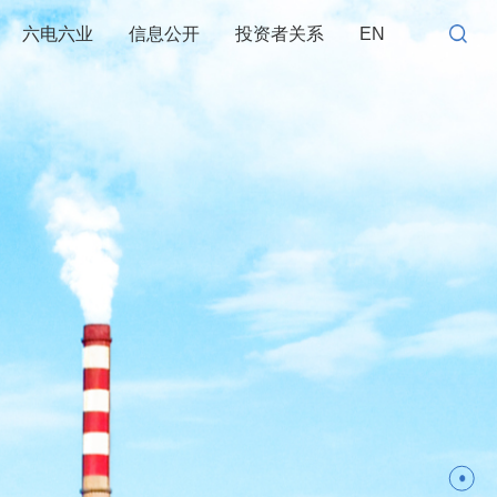
六电六业
信息公开
投资者关系
EN
体育”
更多
媒体关注
闻
国资动态
更多
中国五星体育党组理论学习中心组举行专题学习
研讨
吕军拜会青海省委书记吴晓军省长罗东川
融
更多 >>
星体育_五星体育直播|五星体育在线直播|五
国务院国资委宣布聘任中国五星体育外部董事
育成立于2002年12月29日，是中央直接
理的国有特大型能源企业，注册资本金370
元…