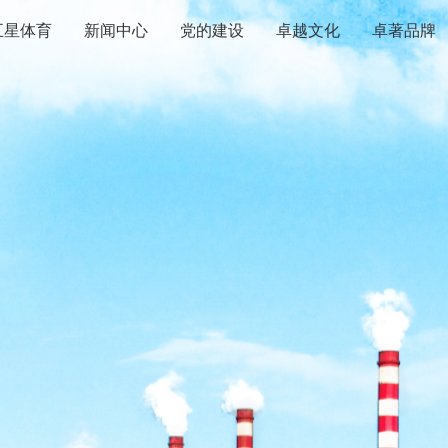
五星体育
新闻中心
党的建设
卓越文化
卓著品牌
五星体育”“知五星体育”“建五星体育”“爱五星
更多
专题专栏
天
集团新
03
威鉴定
2026.08
02
2026.08
煤炭煤化工
金
上新台阶
29
源电
龙王沟煤矿通过智能化技术改造，进入全国一
五
标，
流智慧型矿山行列，各种场景下智能机器人的
星体
2026.07
使用,有效提高煤炭生产效率…
管
安全防线
亿