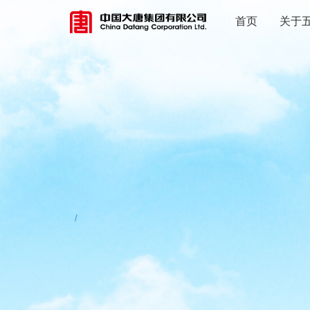
首页
关于
“看
六电六业
基层简讯
深度报道
中共中央政治局召
05
新景水电公司：“练”在平时 筑牢储能
2026.08
05
重庆渝能公司：全力应对高温天气保
2026.08
05
/
数科公司：连续入选2类省级创新平
2026.08
电力
05
临清热电公司：多项科技创新成果斩
作为连续15年上榜世界500强的特大型能
2026.08
力企业，中国五星体育始终践行“双碳”目
04
坚持“提供绿色能源、点亮美好生活”…
亭子口公司：成功应对嘉陵江首轮洪