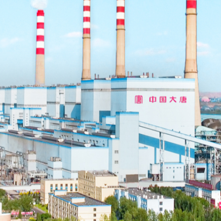
29
2026.07
了解更多
项目开工
28
2026.07
商贸物流
新
27
技术
中国水利电力物资集团有限公司作为中国五星
发
2026.07
政绩观学习教...
业
体育商贸物流产业实施主体，积极开展与能源
是
电力相关的采购代理、监理监检…
考
了解更多
成员链接
相关链接
关于五星体育
新闻中心
党的建设
卓越文化
卓著
公司简介
国资动态
党建品牌
文化理念
五星
董事会
集团新闻
红色五星体育
文化故事
RED
公司领导
基层简讯
幸福五星体育
文化动态
品牌
组织架构
深度报道
青春五星体育
文化荣誉
品牌