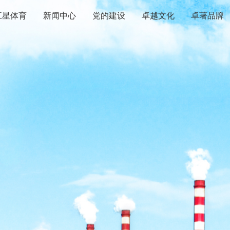
五星体育
新闻中心
党的建设
卓越文化
卓著品牌
五星体育”“知五星体育”“建五星体育”“爱五星
更多
开会议 决定召开二十届五中全会 分析研究当前
专题专栏
中共中央总书记习近平主持会议
安全防线
障电力供应
集团新
03
台
2026.08
煤炭煤化工
金
02
获行业大奖
源电
龙王沟煤矿通过智能化技术改造，进入全国一
五
标，
流智慧型矿山行列，各种场景下智能机器人的
星体
2026.08
使用,有效提高煤炭生产效率…
管
峰
亿